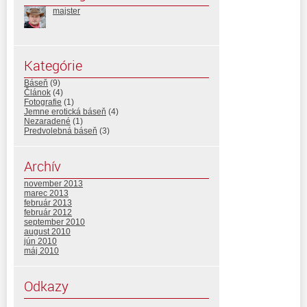
majster
Kategórie
Báseň
(9)
Článok
(4)
Fotografie
(1)
Jemne erotická báseň
(4)
Nezaradené
(1)
Predvolebná báseň
(3)
Archív
november 2013
marec 2013
február 2013
február 2012
september 2010
august 2010
jún 2010
máj 2010
Odkazy