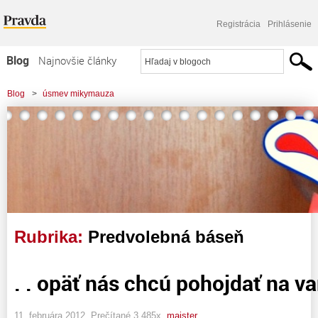
Registrácia
Prihlásenie
Blog
Najnovšie články
Najčítanejšie články
Blog
>
úsmev mikymauza
Najkomentovanejšie články
Zoznam blogov
Komerčné blogy
Rubrika:
Predvolebná báseň
. . opäť nás chcú pohojdať na var
11. februára 2012, Prečítané 3 485x,
majster