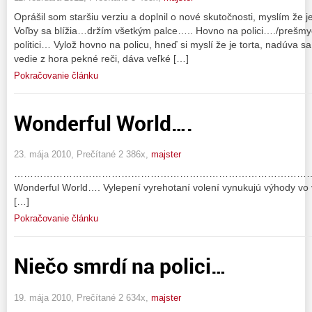
Oprášil som staršiu verziu a doplnil o nové skutočnosti, myslím že j
Voľby sa blížia…držím všetkým palce….. Hovno na polici…./preš
politici… Vylož hovno na policu, hneď si myslí že je torta, nadúva sa 
vedie z hora pekné reči, dáva veľké […]
Pokračovanie článku
Wonderful World….
23. mája 2010, Prečítané 2 386x,
majster
…………………………………………………………………………………
Wonderful World…. Vylepení vyrehotaní volení vynukujú výhody vo v
[…]
Pokračovanie článku
Niečo smrdí na polici…
19. mája 2010, Prečítané 2 634x,
majster