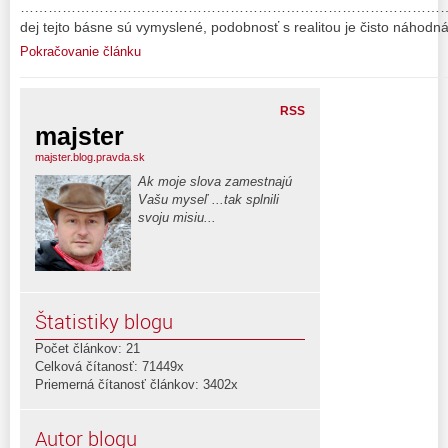
…………………………………………………………………………………………
dej tejto básne sú vymyslené, podobnosť s realitou je čisto náhodná
Pokračovanie článku
RSS
majster
majster.blog.pravda.sk
Ak moje slova zamestnajú
Vašu myseľ ...tak splnili
svoju misiu...
Štatistiky blogu
Počet článkov: 21
Celková čítanosť: 71449x
Priemerná čítanosť článkov: 3402x
Autor blogu