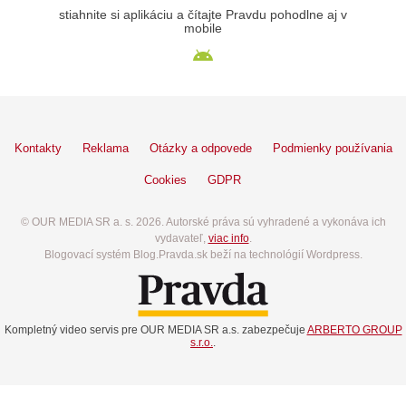
stiahnite si aplikáciu a čítajte Pravdu pohodlne aj v
mobile
Kontakty
Reklama
Otázky a odpovede
Podmienky používania
Cookies
GDPR
© OUR MEDIA SR a. s. 2026. Autorské práva sú vyhradené a vykonáva ich
vydavateľ,
viac info
.
Blogovací systém Blog.Pravda.sk beží na technológií Wordpress.
Kompletný video servis pre OUR MEDIA SR a.s. zabezpečuje
ARBERTO GROUP
s.r.o.
.